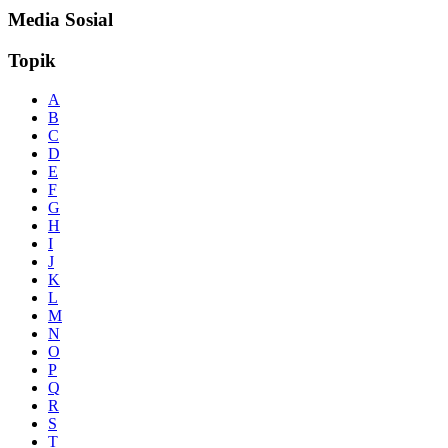
Media Sosial
Topik
A
B
C
D
E
F
G
H
I
J
K
L
M
N
O
P
Q
R
S
T