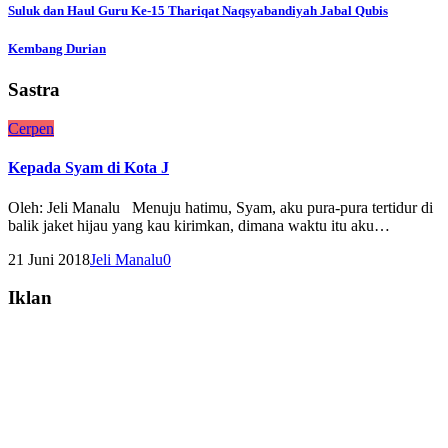
Suluk dan Haul Guru Ke-15 Thariqat Naqsyabandiyah Jabal Qubis
Kembang Durian
Sastra
C
e
r
p
e
n
Kepada Syam di Kota J
Oleh: Jeli Manalu Menuju hatimu, Syam, aku pura-pura tertidur di
balik jaket hijau yang kau kirimkan, dimana waktu itu aku…
21 Juni 2018
Jeli Manalu
0
Iklan