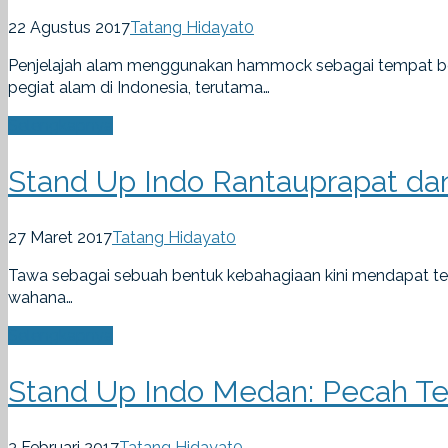
22 Agustus 2017
Tatang Hidayat
0
Penjelajah alam menggunakan hammock sebagai tempat beri
pegiat alam di Indonesia, terutama…
Selengkapnya
Stand Up Indo Rantauprapat da
27 Maret 2017
Tatang Hidayat
0
Tawa sebagai sebuah bentuk kebahagiaan kini mendapat te
wahana…
Selengkapnya
Stand Up Indo Medan: Pecah Te
3 Februari 2017
Tatang Hidayat
0