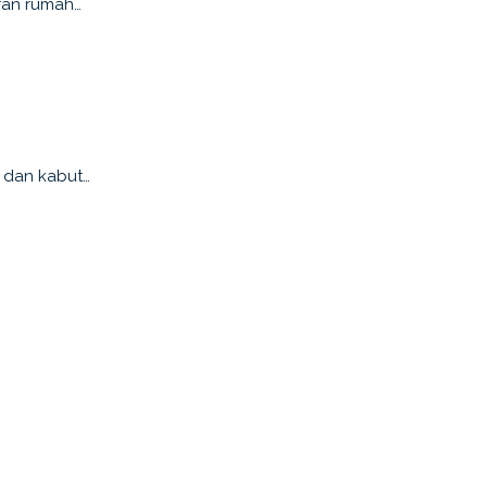
aran rumah…
 dan kabut…