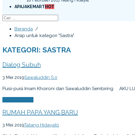
APAJAKEMART
HOT
Beranda
/
Arsip untuk kategori "Sastra"
KATEGORI: SASTRA
Dialog Subuh
3 Mei 2019
Sawaluddin S.
0
Puisi-puisi Imam Khoironi dan Sawaluddin Sembiring AKU 
Selengkapnya
RUMAH PAPA YANG BARU
3 Mei 2019
Tatang Hidayat
0