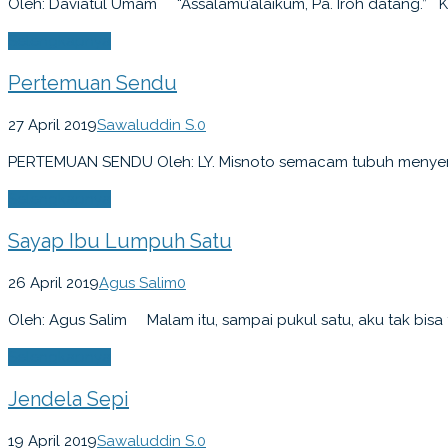
Oleh: Daviatul Umam “Assalamu’alaikum, Pa. Iroh datang.” Ka
Selengkapnya
Pertemuan Sendu
27 April 2019
Sawaluddin S.
0
PERTEMUAN SENDU Oleh: LY. Misnoto semacam tubuh menyentu
Selengkapnya
Sayap Ibu Lumpuh Satu
26 April 2019
Agus Salim
0
Oleh: Agus Salim Malam itu, sampai pukul satu, aku tak bisa 
Selengkapnya
Jendela Sepi
19 April 2019
Sawaluddin S.
0