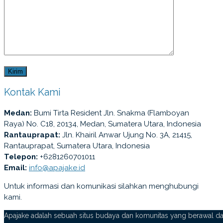
Kontak Kami
Medan:
Bumi Tirta Resident Jln. Snakma (Flamboyan
Raya) No. C18, 20134, Medan, Sumatera Utara, Indonesia
Rantauprapat:
Jln. Khairil Anwar Ujung No. 3A, 21415,
Rantauprapat, Sumatera Utara, Indonesia
Telepon:
+6281260701011
Email:
info@apajake.id
Untuk informasi dan komunikasi silahkan menghubungi
kami.
Apajake adalah sebuah situs budaya dan komunitas yang berawal dar