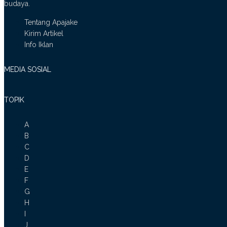
budaya.
Tentang Apajake
Kirim Artikel
Info Iklan
MEDIA SOSIAL
TOPIK
A
B
C
D
E
F
G
H
I
J