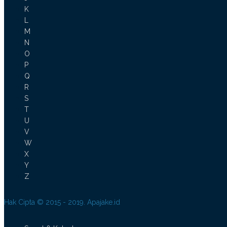
K
L
M
N
O
P
Q
R
S
T
U
V
W
X
Y
Z
Hak Cipta © 2015 - 2019. Apajake.id