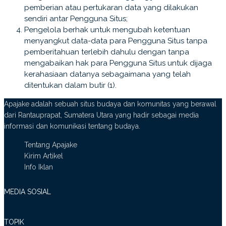
pemberian atau pertukaran data yang dilakukan
sendiri antar Pengguna Situs;
Pengelola berhak untuk mengubah ketentuan
menyangkut data-data para Pengguna Situs tanpa
pemberitahuan terlebih dahulu dengan tanpa
mengabaikan hak para Pengguna Situs untuk dijaga
kerahasiaan datanya sebagaimana yang telah
ditentukan dalam butir (1).
Apajake adalah sebuah situs budaya dan komunitas yang berawal
dari Rantauprapat, Sumatera Utara yang hadir sebagai media
informasi dan komunikasi tentang budaya.
Tentang Apajake
Kirim Artikel
Info Iklan
MEDIA SOSIAL
TOPIK