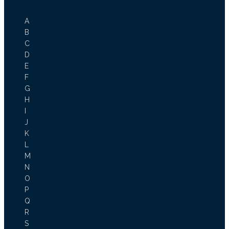
A
B
C
D
E
F
G
H
I
J
K
L
M
N
O
P
Q
R
S