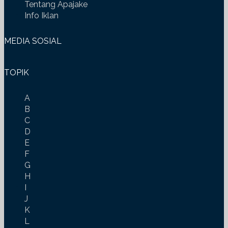
Tentang Apajake
Info Iklan
MEDIA SOSIAL
TOPIK
A
B
C
D
E
F
G
H
I
J
K
L