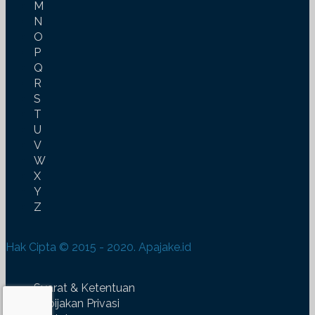
M
N
O
P
Q
R
S
T
U
V
W
X
Y
Z
Hak Cipta © 2015 - 2020. Apajake.id
Syarat & Ketentuan
Kebijakan Privasi