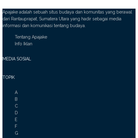
Apajake adalah sebuah situs budaya dan komunitas yang berawal
dari Rantauprapat, Sumatera Utara yang hadir sebagai media
informasi dan komunikasi tentang budaya.
Tentang Apajake
Info Iklan
MEDIA SOSIAL
TOPIK
A
B
C
D
E
F
G