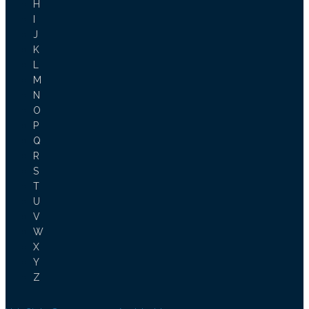
H
I
J
K
L
M
N
O
P
Q
R
S
T
U
V
W
X
Y
Z