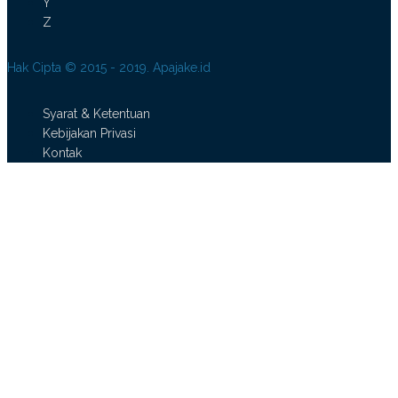
Y
Z
Hak Cipta © 2015 - 2019. Apajake.id
Syarat & Ketentuan
Kebijakan Privasi
Kontak