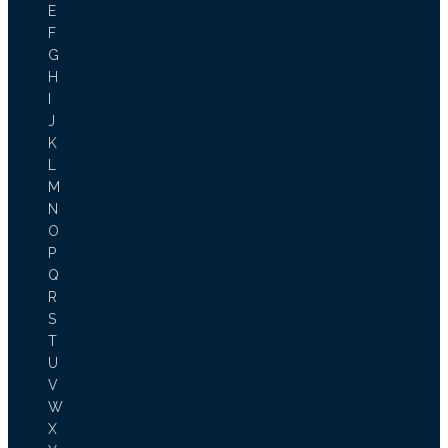
E
F
G
H
I
J
K
L
M
N
O
P
Q
R
S
T
U
V
W
X