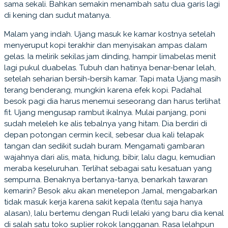
sama sekali. Bahkan semakin menambah satu dua garis lagi
di kening dan sudut matanya.
Malam yang indah. Ujang masuk ke kamar kostnya setelah
menyeruput kopi terakhir dan menyisakan ampas dalam
gelas. Ia melirik sekilas jam dinding, hampir limabelas menit
lagi pukul duabelas. Tubuh dan hatinya benar-benar lelah,
setelah seharian bersih-bersih kamar. Tapi mata Ujang masih
terang benderang, mungkin karena efek kopi. Padahal
besok pagi dia harus menemui seseorang dan harus terlihat
fit. Ujang mengusap rambut ikalnya. Mulai panjang, poni
sudah meleleh ke alis tebalnya yang hitam. Dia berdiri di
depan potongan cermin kecil, sebesar dua kali telapak
tangan dan sedikit sudah buram. Mengamati gambaran
wajahnya dari alis, mata, hidung, bibir, lalu dagu, kemudian
meraba keseluruhan. Terlihat sebagai satu kesatuan yang
sempurna. Benaknya bertanya-tanya, benarkah tawaran
kemarin? Besok aku akan menelepon Jamal, mengabarkan
tidak masuk kerja karena sakit kepala (tentu saja hanya
alasan), lalu bertemu dengan Rudi lelaki yang baru dia kenal
di salah satu toko suplier rokok langganan. Rasa lelahpun