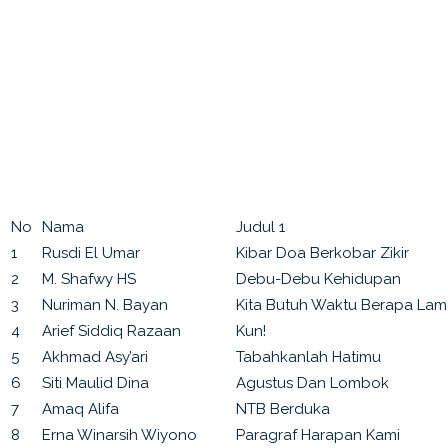
No
Nama
Judul 1
1
Rusdi El Umar
Kibar Doa Berkobar Zikir
2
M. Shafwy HS
Debu-Debu Kehidupan
3
Nuriman N. Bayan
Kita Butuh Waktu Berapa La
4
Arief Siddiq Razaan
Kun!
5
Akhmad Asy’ari
Tabahkanlah Hatimu
6
Siti Maulid Dina
Agustus Dan Lombok
7
Amaq Alifa
NTB Berduka
8
Erna Winarsih Wiyono
Paragraf Harapan Kami