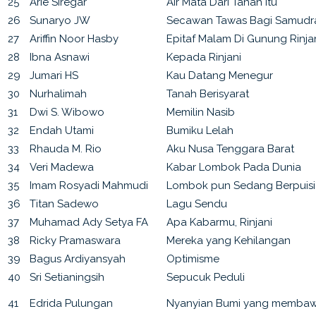
25
Arie Siregar
Air Mata Dari Tanah Itu
26
Sunaryo JW
Secawan Tawas Bagi Samudr
27
Ariffin Noor Hasby
Epitaf Malam Di Gunung Rinja
28
Ibna Asnawi
Kepada Rinjani
29
Jumari HS
Kau Datang Menegur
30
Nurhalimah
Tanah Berisyarat
31
Dwi S. Wibowo
Memilin Nasib
32
Endah Utami
Bumiku Lelah
33
Rhauda M. Rio
Aku Nusa Tenggara Barat
34
Veri Madewa
Kabar Lombok Pada Dunia
35
Imam Rosyadi Mahmudi
Lombok pun Sedang Berpuisi
36
Titan Sadewo
Lagu Sendu
37
Muhamad Ady Setya FA
Apa Kabarmu, Rinjani
38
Ricky Pramaswara
Mereka yang Kehilangan
39
Bagus Ardiyansyah
Optimisme
40
Sri Setianingsih
Sepucuk Peduli
41
Edrida Pulungan
Nyanyian Bumi yang membaw