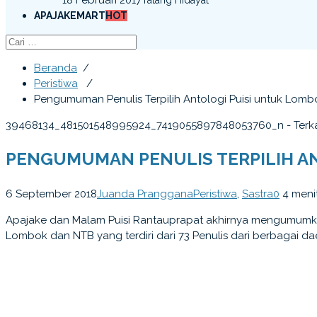
APAJAKEMART
HOT
Beranda
/
Peristiwa
/
Pengumuman Penulis Terpilih Antologi Puisi untuk Lomb
39468134_481501548995924_7419055897848053760_n - Terk
PENGUMUMAN PENULIS TERPILIH A
6 September 2018
Juanda Pranggana
Peristiwa
,
Sastra
0
4 meni
Apajake dan Malam Puisi Rantauprapat akhirnya mengumumkan
Lombok dan NTB yang terdiri dari 73 Penulis dari berbagai dae