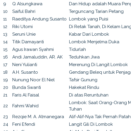
9
Q Alsungkawa
Dan Hidup adalah Muara Pe
10
Saiful Bahri
Terguncang Tarian Petang
11
Raeditya Andung Susanto
Lombok yang Puisi
12
Riki Utomi
Di Retak Tanah, Di Kelam Lang
13
Seruni Unie
Kabar Dari Lombok
14
Titik Damayanti
Lombok Menjelma Duka
15
Agus Irawan Syahmi
Tidurlah
16
Andi Jamaluddin, AR. AK
Teduhkan Jiwa
17
Neni Yulianti
Merenung Di Langit Lombok
18
A.H. Susanto
Gendang Beleq untuk Penjag
19
Nunung Noor El Niel
Tafsir Gunung
20
Bunda Swanti
Hakekat Rindu
21
Faris Al Faisal
Di atas Reruntuhan
Lombok: Saat Orang-Orang 
22
Fahmi Wahid
Tuhan
23
Rezqie M. A. Atmanegara
Alif-Alif-Nya Tak Pernah Pat
24
Feni Efendi
Langit Gili Di Lombok