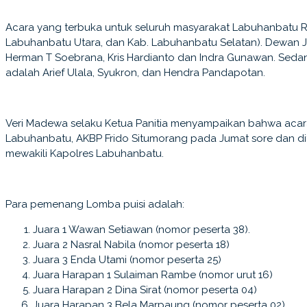
Acara yang terbuka untuk seluruh masyarakat Labuhanbatu R
Labuhanbatu Utara, dan Kab. Labuhanbatu Selatan). Dewan J
Herman T Soebrana, Kris Hardianto dan Indra Gunawan. Sed
adalah Arief Ulala, Syukron, dan Hendra Pandapotan.
Veri Madewa selaku Ketua Panitia menyampaikan bahwa acar
Labuhanbatu, AKBP Frido Situmorang pada Jumat sore dan di
mewakili Kapolres Labuhanbatu.
Para pemenang Lomba puisi adalah:
Juara 1 Wawan Setiawan (nomor peserta 38).
Juara 2 Nasral Nabila (nomor peserta 18)
Juara 3 Enda Utami (nomor peserta 25)
Juara Harapan 1 Sulaiman Rambe (nomor urut 16)
Juara Harapan 2 Dina Sirat (nomor peserta 04)
Juara Harapan 3 Bela Marpaung (nomor peserta 02)