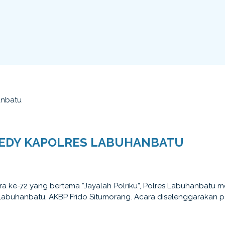
anbatu
MEDY KAPOLRES LABUHANBATU
e-72 yang bertema “Jayalah Polriku”, Polres Labuhanbatu m
buhanbatu, AKBP Frido Situmorang. Acara diselenggarakan pa