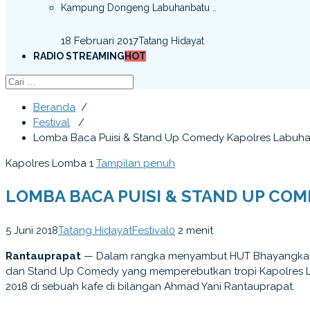
Kampung Dongeng Labuhanbatu ..
18 Februari 2017
Tatang Hidayat
RADIO STREAMING
HOT
Beranda
/
Festival
/
Lomba Baca Puisi & Stand Up Comedy Kapolres Labuh
Kapolres Lomba 1
Tampilan penuh
LOMBA BACA PUISI & STAND UP CO
5 Juni 2018
Tatang Hidayat
Festival
0
2 menit
Rantauprapat
— Dalam rangka menyambut HUT Bhayangkara k
dan Stand Up Comedy yang memperebutkan tropi Kapolres La
2018 di sebuah kafe di bilangan Ahmad Yani Rantauprapat.