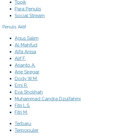
Topik
Para Penulis
Social Stream
Penulis Aktif
Agus Salim
Al-Mahfud
Alfa Anisa
Alif F.
Arianto A.
Arie Siregar
Dody W.M.
Erni R.
Eva Sholihah
Muhammad Candra Dzulfahmi
Fitri L.S.
Fitri M.
Terbaru
Terpopuler