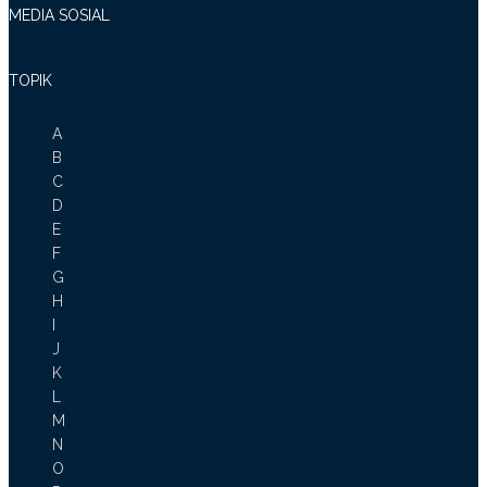
MEDIA SOSIAL
TOPIK
A
B
C
D
E
F
G
H
I
J
K
L
M
N
O