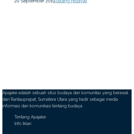
20 September 2019
Tatang Hidayat
Apajake adalah sebuah situs budaya dan komunitas yang berawal
dari Rantauprapat, Sumatera Utara yang hadir sebagai media
informasi dan komunikasi tentang budaya.
Tentang Apajake
Info Iklan