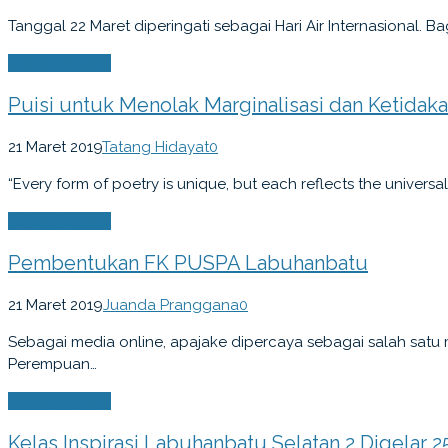
Tanggal 22 Maret diperingati sebagai Hari Air Internasional. 
Selengkapnya
Puisi untuk Menolak Marginalisasi dan Ketidaka
21 Maret 2019
Tatang Hidayat
0
“Every form of poetry is unique, but each reflects the universal
Selengkapnya
Pembentukan FK PUSPA Labuhanbatu
21 Maret 2019
Juanda Pranggana
0
Sebagai media online, apajake dipercaya sebagai salah satu m
Perempuan…
Selengkapnya
Kelas Inspirasi Labuhanbatu Selatan 2 Digelar 2