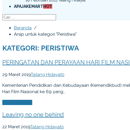
APAJAKEMART
HOT
Beranda
/
Arsip untuk kategori "Peristiwa"
KATEGORI: PERISTIWA
PERINGATAN DAN PERAYAAN HARI FILM NASIO
29 Maret 2019
Tatang Hidayat
0
Kementerian Pendidikan dan Kebudayaan (Kemendikbud) mel
Hari Film Nasional ke 69 yang…
Selengkapnya
Leaving no one behind
22 Maret 2019
Tatang Hidayat
0