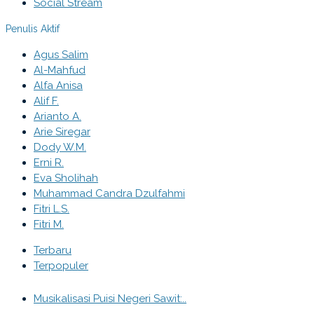
Social Stream
Penulis Aktif
Agus Salim
Al-Mahfud
Alfa Anisa
Alif F.
Arianto A.
Arie Siregar
Dody W.M.
Erni R.
Eva Sholihah
Muhammad Candra Dzulfahmi
Fitri L.S.
Fitri M.
Terbaru
Terpopuler
Musikalisasi Puisi Negeri Sawit:..