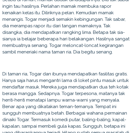
ingin tau hasilnya. Perlahan mamak membuka rapor
kenaikan kelas itu. Diliriknya pelan. Kemudian mamak
menangis. Togar menjadi semakin kebingungan. Tak sabar,
dia merampas rapor itu dari tangan mamaknya. Tak
disangka, dia mendapatkan rangking lima. Betapa tak sia-
sianya ia belajar beberapa hari belakangan. Hasilnya sangat
membuatnya senang. Togar meloncat-loncat kegirangan
sambil meneriaki nama taman ria. Dia begitu senang.
Di taman ria, Togar dan ibunya mendapatkan fasilitas gratis.
Hanya saja harus mengantri lama di loket pintu masuk untuk
mendaftar masuk. Mereka juga mendapatkan dua teh kotak
berasa mangga. Sedapnya. Togar terpesona, matanya tak
henti-henti menatapi lampu warna-warni yang menyala.
Benar apa yang dikatakan teman-temanya. Tempat ini
sungguh membuatnya betah. Berbagai wahana permainan
dinaiki Togar. Termasuk komedi putar, baling-baling, kapal-
kapalan, sampai membeli gula kapas. Sungguh, betapa ini
yang diharapkannya terjadi. Hilang sudah semua masalah di