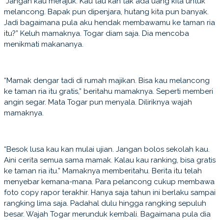
“Jangan kau merajuk. Kau tau kan tak ada uang kita untuk
melancong. Bapak pun dipenjara, hutang kita pun banyak.
Jadi bagaimana pula aku hendak membawamu ke taman ria
itu?” Keluh mamaknya. Togar diam saja. Dia mencoba
menikmati makananya.
“Mamak dengar tadi di rumah majikan. Bisa kau melancong
ke taman ria itu gratis,” beritahu mamaknya. Seperti memberi
angin segar. Mata Togar pun menyala. Diliriknya wajah
mamaknya.
“Besok lusa kau kan mulai ujian. Jangan bolos sekolah kau.
Aini cerita semua sama mamak. Kalau kau ranking, bisa gratis
ke taman ria itu.” Mamaknya memberitahu. Berita itu telah
menyebar kemana-mana. Para pelancong cukup membawa
foto copy rapor terakhir. Hanya saja tahun ini berlaku sampai
rangking lima saja. Padahal dulu hingga rangking sepuluh
besar. Wajah Togar merunduk kembali. Bagaimana pula dia