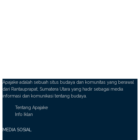
Apajake adalah sebuah situs budaya dan komunitas yang berawal
dari Rantauprapat, Sumatera Utara yang hadir sebagai media
informasi dan komunikasi tentang budaya.
Tentang Apajake
Info Iklan
MEDIA SOSIAL