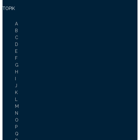
TOPIK
A
B
C
D
E
F
G
H
I
J
K
L
M
N
O
P
Q